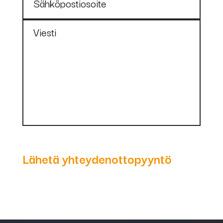
Sähköpostiosoite
75340
1,2mm, virtasuutin
CUCRZ M8x30
Viesti
75573
1,6mm, virtasuutin
CUCRZ M8x30
75454
HVS-pidin
M8x52
(virtasuuttimen
Lähetä yhteydenottopyyntö
pidin)
75788
Eristeholkki
ABIMIG 305