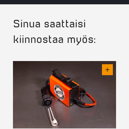
Yläpyörä:
Sinua saattaisi
90351
punainen. D.37 1,0
kiinnostaa myös:
mm
90346
oranssi. D.37 1,2
mm
90087
keltainen.D.37 1,6
mm
Alapyörä: