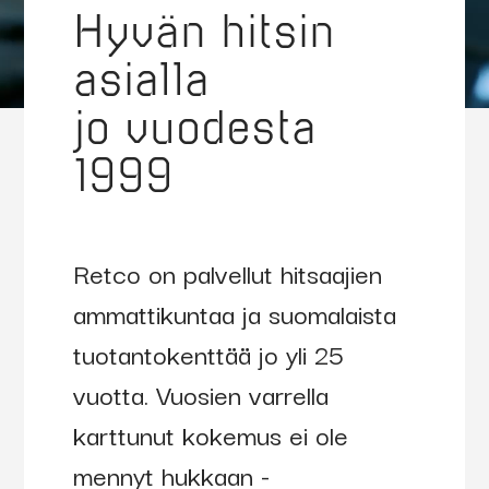
Hyvän hitsin
70515
ABIMIG
Kaasu
asialla
A 305
LW
jo vuodesta
poltin
1999
4,0 m
U/D
Retco on palvellut hitsaajien
70516
ABIMIG
Kaasu
ammattikuntaa ja suomalaista
A 305
tuotantokenttää jo yli 25
LW
vuotta. Vuosien varrella
poltin
karttunut kokemus ei ole
5,0 m
mennyt hukkaan -
U/D