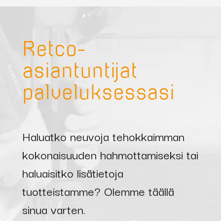
70522
ABIMIG
Vesi
W 340
poltin
Retco-
5,0m
U/D
asiantuntijat
palveluksessasi
TIG-poltin
Haluatko neuvoja tehokkaimman
58106
AE-17-4
Kaasu
raapaisu-
kokonaisuuden hahmottamiseksi tai
TIG 4,0
haluaisitko lisätietoja
m
tuotteistamme? Olemme täällä
sinua varten.
Puikko-kaapeli