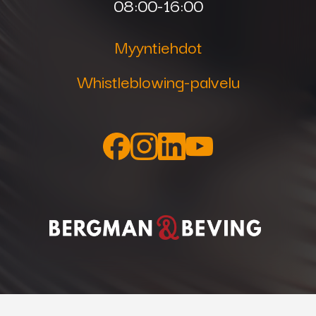
08:00-16:00
75363
Roiskesuojaholkki
WT 340
Myyntiehdot
75310
Virtasuutin
Whistleblowing-palvelu
CUCRZ M6x28,
0,8mm
75303
Virtasuutin
CUCRZ M6x28,
1,0mm
75294
Virtasuutin
CUCRZ M6x28,
1,2mm