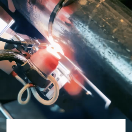
90349
syöttöpyöräsarja
alu 1.2 mm
(2×459011+2×459014
MIG/MAG-
Nimike
Jäähdytys
polttimet
70514
ABIMIG
Kaasu
A 305
LW
poltin
3,0 m
U/D