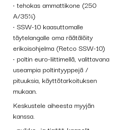
• tehokas ammattikone (250
A/35%)
• SSW-10 kaasuttomalle
täytelangalle oma räätälöity
erikoisohjelma (Retco SSW-10)
• poltin euro-liittimellä, valittavana
useampia poltintyyppejä /
pituuksia, käyttötarkoituksen
mukaan.
Keskustele aiheesta myyjän
kanssa.
• puikko- ja tig***-kaapelit