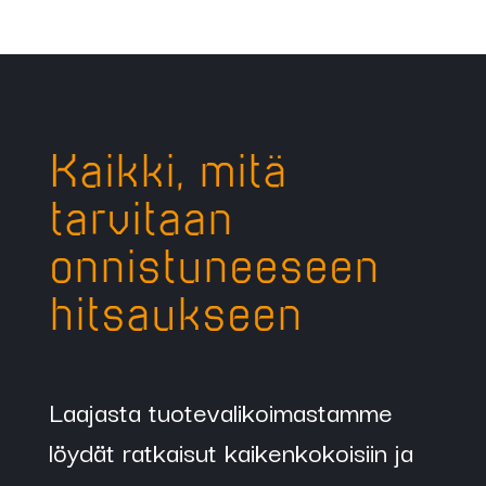
Koodi
Kuvaus
UMPILANKA
Kaikki, mitä
Yläpyörä:
tarvitaan
90340
Puristusrulla,
onnistuneeseen
kaikilla
hitsaukseen
lankahalkaisijoilla
sama.
Laajasta tuotevalikoimastamme
Alapyörä:
löydät ratkaisut kaikenkokoisiin ja