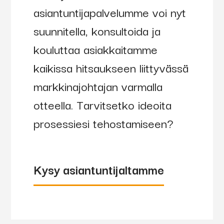
asiantuntijapalvelumme voi nyt
70520
ABIMIG
Vesi
suunnitella, konsultoida ja
W 340
kouluttaa asiakkaitamme
poltin
kaikissa hitsaukseen liittyvässä
3,0 m
markkinajohtajan varmalla
U/D
otteella. Tarvitsetko ideoita
prosessiesi tehostamiseen?
70521
ABIMIG
Vesi
W 340
poltin
Kysy asiantuntijaltamme
4,0 m
U/D