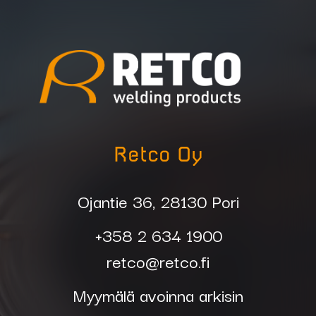
ABIMIG W 340
Nimike
75360
Kaasusuutin suora
T18, DIN17
75361
Kaasusuutin
Retco Oy
kartio T18,
Ojantie 36, 28130 Pori
DIN12,5 (vakiona)
+358 2 634 1900
75362
Kaasusuutin
retco@retco.fi
kartio T18, DIN10
Myymälä avoinna arkisin