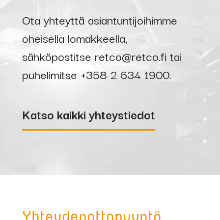
Ota yhteyttä asiantuntijoihimme
71236
Perfect
–
oheisella lomakkeella,
20, 200
sähköpostitse
retco@retco.fi
tai
A, 4 m
puhelimitse
+358 2 634 1900
.
35 mm2
Katso kaikki yhteystiedot
ABIMIG A 305
Nimike
LW
75785
Kaasusuutin suora
M16, Ø21mm
75455
Kaasusuutin
Yhteydenottopyyntö