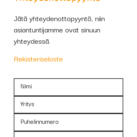
kartio M16,
Ø18mm
Jätä yhteydenottopyyntö, niin
asiantuntijamme ovat sinuun
75786
Kaasusuutin
yhteydessä.
kartio M16,
Rekisteriseloste
Ø16mm
75787
0,8mm, virtasuutin
Nimi
CUCRZ M8x30
Yritys
75339
1,0mm, virtasuutin
CUCRZ M8x30
Puhelinnumero