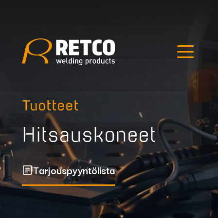
Edellinen kuva
Seuraava kuva
Hae tuotteista
Tuotteet
Hitsauskoneet
Tarjouspyyntölista
Outlet