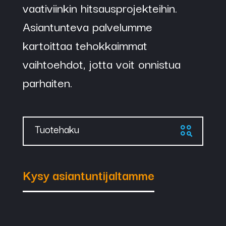
60×110 mm DIN
vaativiinkin hitsausprojekteihin.
10
Asiantunteva palvelumme
kartoittaa tehokkaimmat
75547
Automaattilasi
vaihtoehdot, jotta voit onnistua
60×110 mm DIN
parhaiten.
11
75568
Suurennuslasi 1,0
Tuotehaku
diopt.
Kysy asiantuntijaltamme
75569
Suurennuslasi 1,5
diopt.