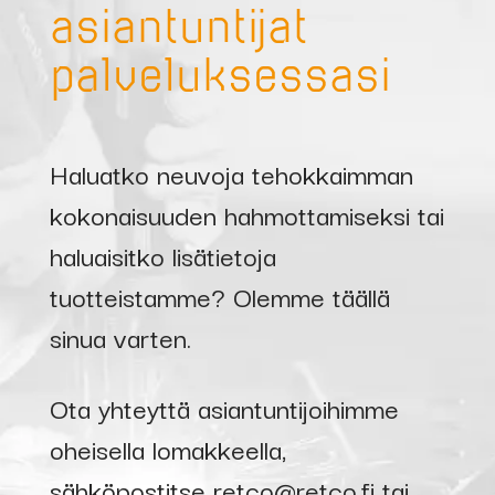
asiantuntijat
palveluksessasi
Haluatko neuvoja tehokkaimman
kokonaisuuden hahmottamiseksi tai
haluaisitko lisätietoja
tuotteistamme? Olemme täällä
sinua varten.
Ota yhteyttä asiantuntijoihimme
oheisella lomakkeella,
sähköpostitse
retco@retco.fi
tai