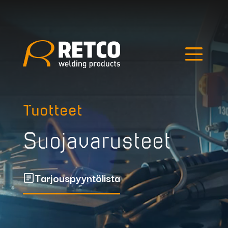
Edellinen kuva
Seuraava kuva
Hae tuotteista
Tuotteet
Suojavarusteet
Tarjouspyyntölista
Outlet