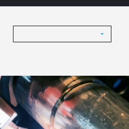
75570
Suurennuslasi 2,0
diopt.
75571
Suurennuslasi 2,5
diopt.
70288
Suurennuslasi 3,0
diopt.
70940
Pääpanta
70066
Hikinauha