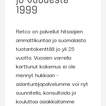
jo vuodesta
joissa ei
1999
perinteisellä
hitsausmaski
pysty
Retco on palvellut hitsaajien
työskentele
ammattikuntaa ja suomalaista
tuotantokenttää jo yli 25
70088
Evermatic
•aitoa
Nahkis
nahkaa,
vuotta. Vuosien varrella
niskasuojalla
hengittävä
karttunut kokemus ei ole
ja
mennyt hukkaan -
muotoutuu
asiantuntijapalvelumme voi nyt
hyvin
suunnitella, konsultoida ja
käyttäjän
kouluttaa asiakkaitamme
pään