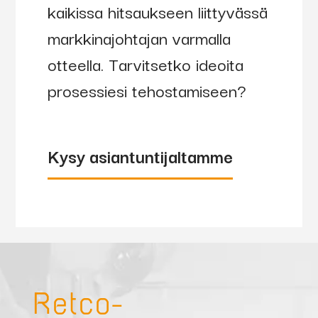
kaikissa hitsaukseen liittyvässä
muotoihin
•suunniteltu
markkinajohtajan varmalla
erityisesti
otteella. Tarvitsetko ideoita
paikkoihin,
prosessiesi tehostamiseen?
joissa ei
perinteisellä
hitsausmaski
Kysy asiantuntijaltamme
pysty
työskentele
Retco-