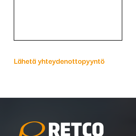
Lähetä yhteydenottopyyntö