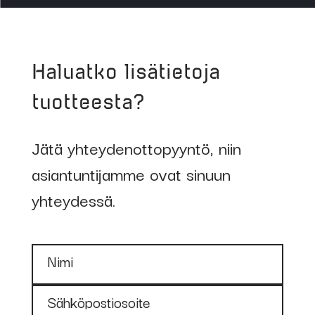
Koodi
Tuote
Haluatko lisätietoja
70071
Evermatic-maski
tuotteesta?
75510
Roiskelasi lasinen
Jätä yhteydenottopyyntö, niin
60×110 mm
asiantuntijamme ovat sinuun
yhteydessä.
75512
Roiskelasi polyk.
60x110x0,5 mm
Nimi
75511
Roiskelasi polyk.
60x110x1,0 mm
Sähköpostiosoite