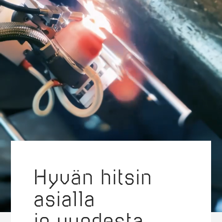
Koodi
Tuote
70088
Evermatic
•aitoa
Nahkis
nahkaa,
hengittävä
ja
muotoutuu
hyvin
käyttäjän
pään
muotoihin
Hyvän hitsin
•suunniteltu
erityisesti
asialla
paikkoihin,