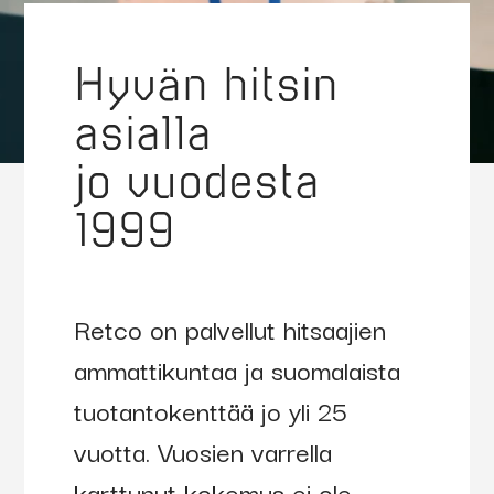
Hyvän hitsin
asialla
jo vuodesta
1999
Retco on palvellut hitsaajien
ammattikuntaa ja suomalaista
tuotantokenttää jo yli 25
vuotta. Vuosien varrella
karttunut kokemus ei ole