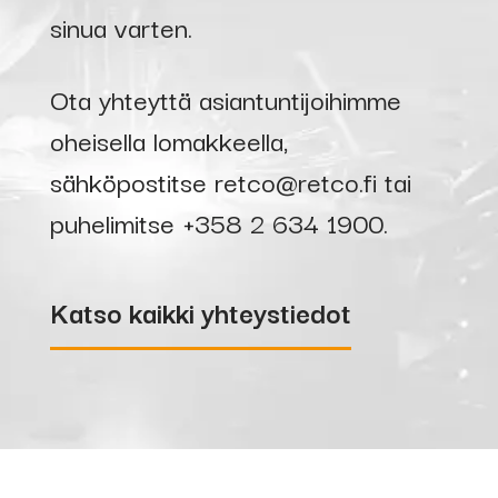
sinua varten.
Ota yhteyttä asiantuntijoihimme
oheisella lomakkeella,
sähköpostitse
retco@retco.fi
tai
puhelimitse
+358 2 634 1900
.
Katso kaikki yhteystiedot