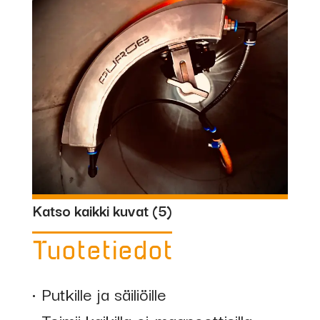
Katso kaikki kuvat (
5
)
Tuotetiedot
• Putkille ja säiliöille
• Toimii kaikilla ei-magneettisilla