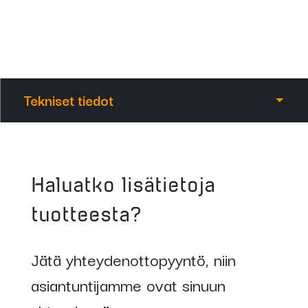
Tekniset tiedot
Koodi
Nimike
Haluatko lisätietoja
65357
RG350230
tuotteesta?
PURGE GAS
SAVER –
Jätä yhteydenottopyyntö, niin
Juurikaasun
asiantuntijamme ovat sinuun
säästäjä