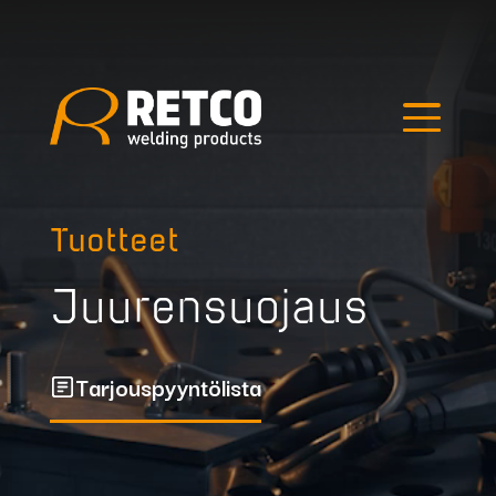
Edellinen kuva
Seuraava kuva
Hae tuotteista
Tuotteet
Juurensuojaus
Tarjouspyyntölista
Outlet