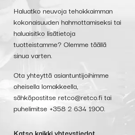
Haluatko neuvoja tehokkaimman
kokonaisuuden hahmottamiseksi tai
haluaisitko lisätietoja
tuotteistamme? Olemme täällä
sinua varten.
Ota yhteyttä asiantuntijoihimme
oheisella lomakkeella,
sähköpostitse
retco@retco.fi
tai
puhelimitse
+358 2 634 1900
.
Katso kaikki yhteystiedot