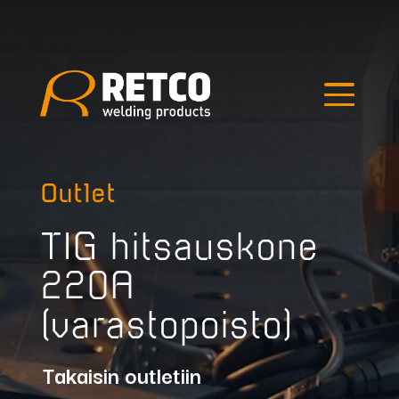
Edellinen kuva
Seuraava kuva
Hae tuotteista
Outlet
TIG hitsauskone
220A
(varastopoisto)
Outlet
Takaisin outletiin