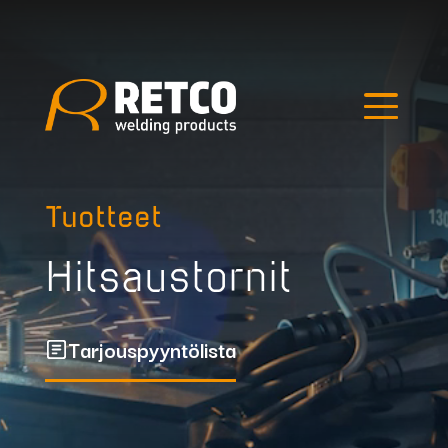
Edellinen kuva
Seuraava kuva
Hae tuotteista
Tuotteet
Hitsaustornit
Tarjouspyyntölista
Outlet