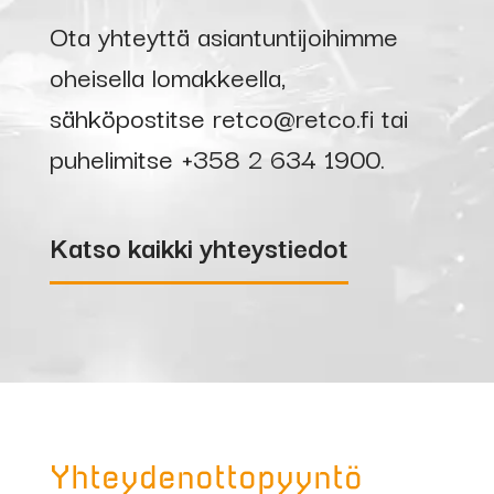
Ota yhteyttä asiantuntijoihimme
oheisella lomakkeella,
sähköpostitse
retco@retco.fi
tai
puhelimitse
+358 2 634 1900
.
Katso kaikki yhteystiedot
Yhteydenottopyyntö