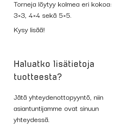
Torneja löytyy kolmea eri kokoa:
3×3, 4×4 sekä 5×5.
Kysy lisää!
Haluatko lisätietoja
tuotteesta?
Jätä yhteydenottopyyntö, niin
asiantuntijamme ovat sinuun
yhteydessä.