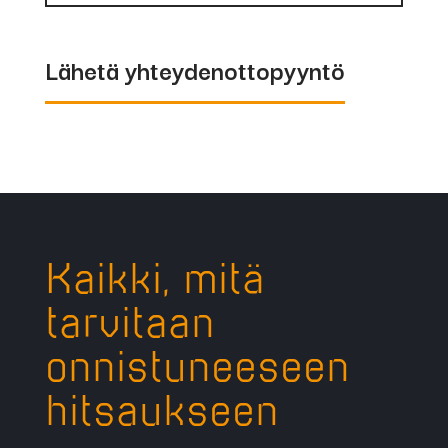
Lähetä yhteydenottopyyntö
Kaikki, mitä
tarvitaan
onnistuneeseen
hitsaukseen