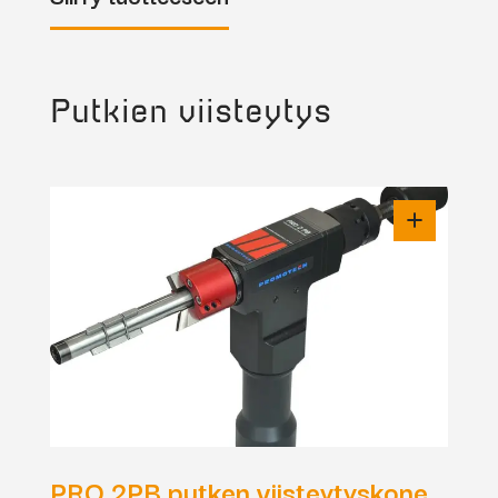
Putkien viisteytys
PRO 2PB putken viisteytyskone