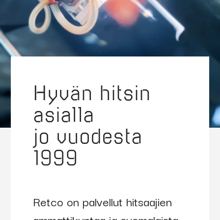
Hyvän hitsin
asialla
jo vuodesta
1999
Retco on palvellut hitsaajien
ammattikuntaa ja suomalaista