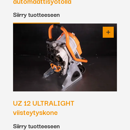
automaattisyötöllä
Siirry tuotteeseen
UZ 12 ULTRALIGHT
viisteytyskone
Siirry tuotteeseen