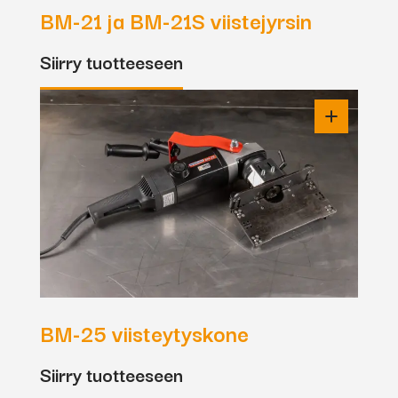
BM-21 ja BM-21S viistejyrsin
Siirry tuotteeseen
BM-25 viisteytyskone
Siirry tuotteeseen