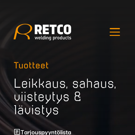
Edellinen kuva
Seuraava kuva
Hae tuotteista
Tuotteet
Leikkaus, sahaus,
viisteytys &
lävistys
Outlet
Tarjouspyyntölista