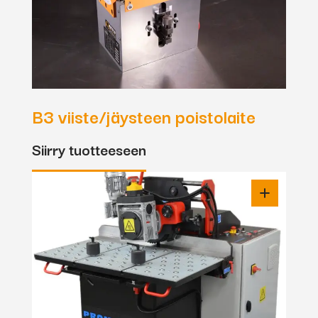
B3 viiste/jäysteen poistolaite
Siirry tuotteeseen