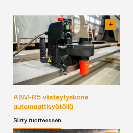
ABM-R5 viisteytyskone
automaattisyötöllä
Siirry tuotteeseen