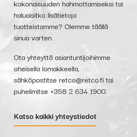
kokonaisuuden hahmottamiseksi tai
haluaisitko lisätietoja
tuotteistamme? Olemme täällä
sinua varten.
Ota yhteyttä asiantuntijoihimme
oheisella lomakkeella,
sähköpostitse
retco@retco.fi
tai
puhelimitse
+358 2 634 1900
.
Katso kaikki yhteystiedot