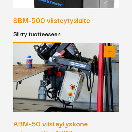
SBM-500 viisteytyslaite
Siirry tuotteeseen
ABM-50 viisteytyskone