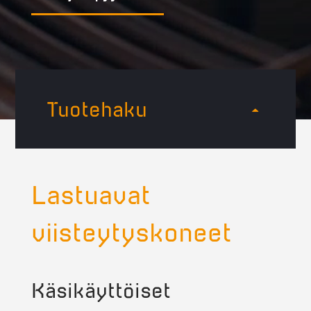
Tuotehaku
Lastuavat
viisteytyskoneet
Käsikäyttöiset