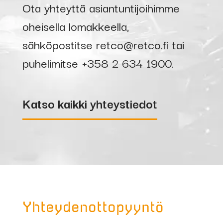
Ota yhteyttä asiantuntijoihimme
oheisella lomakkeella,
sähköpostitse
retco@retco.fi
tai
puhelimitse
+358 2 634 1900
.
Katso kaikki yhteystiedot
Yhteydenottopyyntö