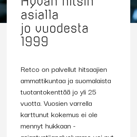
Hyvän hitsin
asialla
jo vuodesta
1999
Retco on palvellut hitsaajien
ammattikuntaa ja suomalaista
tuotantokenttää jo yli 25
vuotta. Vuosien varrella
karttunut kokemus ei ole
mennyt hukkaan -
asiantuntijapalvelumme voi nyt