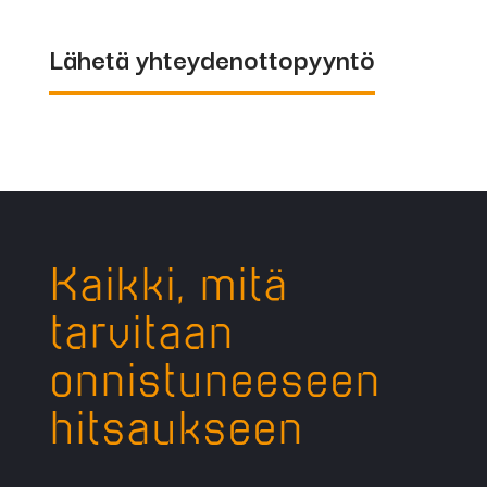
Lähetä yhteydenottopyyntö
Kaikki, mitä
tarvitaan
onnistuneeseen
hitsaukseen