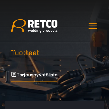
Edellinen kuva
Seuraava kuva
Hae tuotteista
Tuotteet
Tarjouspyyntölista
Outlet