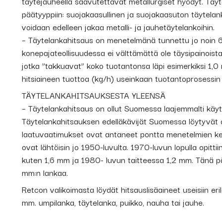
täytejauheella saavutettavat metallurgiset hyödyt. Tä
päätyyppiin: suojakaasullinen ja suojakaasuton täytelan
voidaan edelleen jakaa metalli- ja jauhetäytelankoihin.
– Täytelankahitsaus on menetelmänä tunnettu jo noin
konepajateollisuudessa ei välttämättä ole täysipainoist
jotka ”takkuavat” koko tuotantonsa läpi esimerkiksi 1,0
hitsiaineen tuottoa (kg/h) useinkaan tuotantoprosessin
TÄYTELANKAHITSAUKSESTA YLEENSÄ
– Täytelankahitsaus on ollut Suomessa laajemmalti käyt
Täytelankahitsauksen edelläkävijät Suomessa löytyvät off
laatuvaatimukset ovat antaneet pontta menetelmien keh
ovat lähtöisin jo 1950-luvulta. 1970-luvun lopulla opitti
kuten 1,6 mm ja 1980- luvun taitteessa 1,2 mm. Tänä päi
mm:n lankaa.
Retcon valikoimasta löydät hitsauslisäaineet useisiin erila
mm. umpilanka, täytelanka, puikko, nauha tai jauhe.