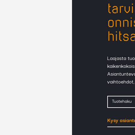
tarv
onni
hits
Laajasta tuo
kaikenkokoisi
Asiantuntev
vaihtoehdot, 
Tuotehaku
Kysy asiant