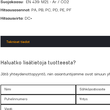
Suojakaasu:
EN 439: M21 • Ar / CO2
Hitsausasennot:
PA, PB, PC, PD, PE, PF
Hitsausvirta:
DC+
Tekniset tiedot
Hitsiaineen tyypilliset lujuusominaisuudet (puhdas hitsiaine, kaasu M
Haluatko lisätietoja tuotteesta?
2
Myötöraja:
590 N/mm
M
Jätä yhteydenottopyyntö, niin asiantuntijamme ovat sinuun y
Murtovenymä:
27 %
I
Nimi
Sähköpostiosoite
Hitsiaineen ohjekoostumus (80 % Ar / 20 % CO
)
2
Puhelinnumero
Yritys
C:
0,03%
Si:
0,35%
Mn:
1,25%
S
Viesti