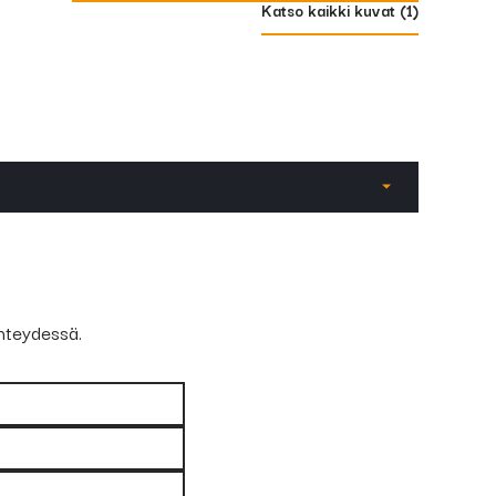
Katso kaikki kuvat (
1
)
21)
2
urtolujuus:
610 N/mm
hteydessä.
skusitkeys:
70 J @ -60 °C / 110 J @ -30 °C
:
0,010%
P:
0,012%
Ni:
1,55%