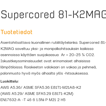
Supercored 81-K2MAG,
Tuotetiedot
Asentohitsattava kuonallinen rutiilitäytelanka. Supercored 81
K2MAG soveltuu yksi- ja monipalkohitsauksiin kaikissa
asennoissa käyttäen suojakaasua Ar + 20–25 % CO2.
Iskusitkeysominaisuudet ovat erinomaiset alhaisissa
lämpötiloissa. Roiskeeton valokaari on vakaa ja pehmeä,
palonmuoto hyvä myös alhaalta ylös -hitsauksessa.
Luokittelu:
AWS A5.36/ ASME SFA5.36 E81T1-M21A8-K2
(AWS A5.29/ ASME SFA5.29 E81T1-K2M)
EN17632-A: -T 46 6 1.5Ni P M21 2 H5