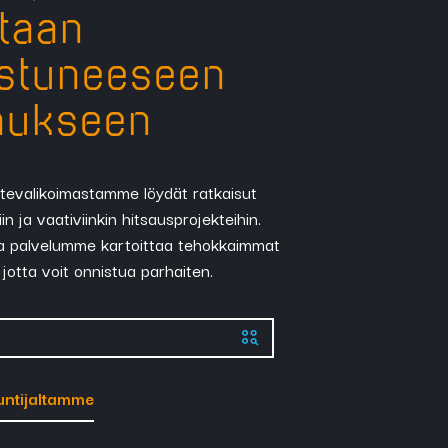
itaan
stuneeseen
aukseen
tevalikoimastamme löydät ratkaisut
in ja vaativiinkin hitsausprojekteihin.
a palvelumme kartoittaa tehokkaimmat
jotta voit onnistua parhaiten.
untijaltamme