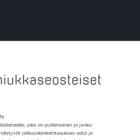
niukkaseosteiset
N:
lisäaineella, joka on putkimainen ja jonka
yhdistyvät jatkuvalankahitsauksen edut ja