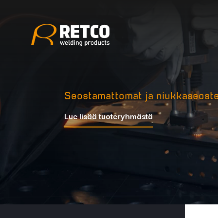
Edellinen kuva
Seuraava kuva
Seostamattomat ja niukkaseoste
Lue lisää tuoteryhmästä