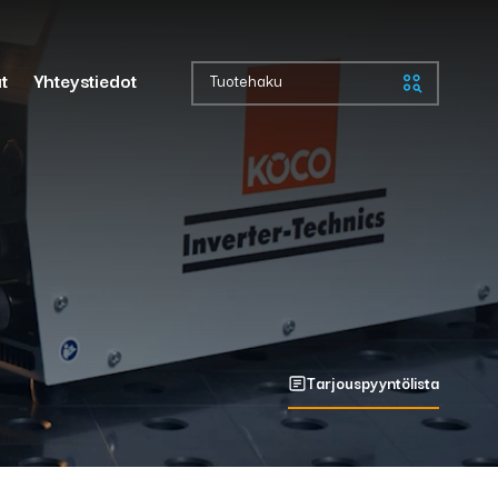
Sulje
t
Yhteystiedot
Tuotehaku
Retco outlet
Tarjouspyyntölista