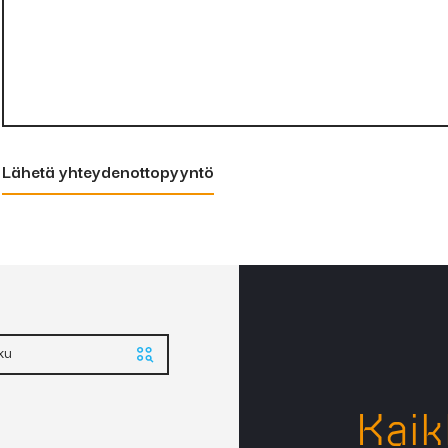
Koodi
Halk. (mm)
K
16308
1,2
1
Lähetä yhteydenottopyyntö
ku
Kaik