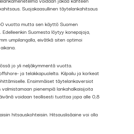
ytelankamenetelmä voidaan jakaa kahteen
kahitsaus. Suojakaasullinen täytelankahitsaus
 60 vuotta mutta sen käyttö Suomen
a. Edelleenkin Suomesta löytyy konepajoja,
 mm umpilangalla, eivätkä siten optimoi
 aikana.
össä jo yli neljäkymmentä vuotta.
shore- ja telakkapuolelta. Kilpailu ja korkeat
ittämiselle. Ensimmäiset täytelankaversiot
in valmistamaan pienempiä lankahalkaisijoita
vänä voidaan teollisesti tuottaa jopa alle 0,8
isiin hitsauskohteisiin. Hitsauslisäaine voi olla