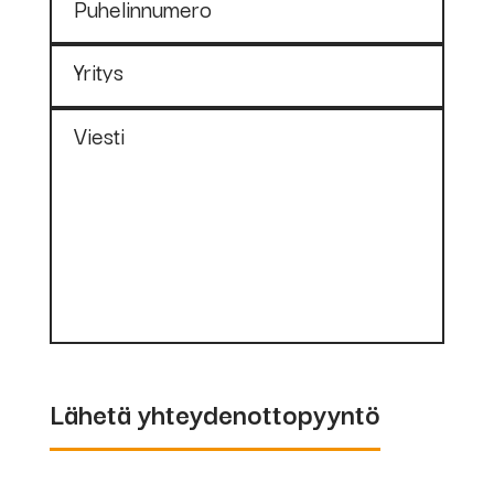
Puhelinnumero
0,07
0,28
1,11
0,013
0,005
%
%
%
%
%
Yritys
Koodi
Halk.
Pakkauskok
Viesti
(mm)
(kg)
16000
2,6 x
1,5/15
350
16001
3,2 x
1,5/15
350
Lähetä yhteydenottopyyntö