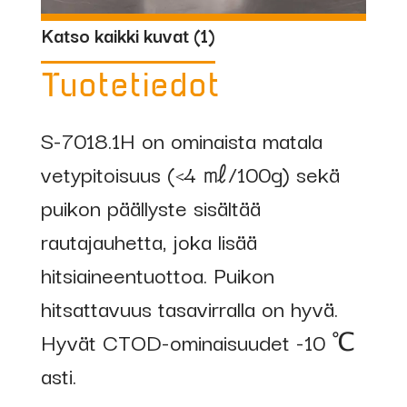
Katso kaikki kuvat (
1
)
Tuotetiedot
S-7018.1H on ominaista matala
vetypitoisuus (<4 ㎖/100g) sekä
puikon päällyste sisältää
rautajauhetta, joka lisää
hitsiaineentuottoa. Puikon
hitsattavuus tasavirralla on hyvä.
Hyvät CTOD-ominaisuudet -10 ℃
asti.