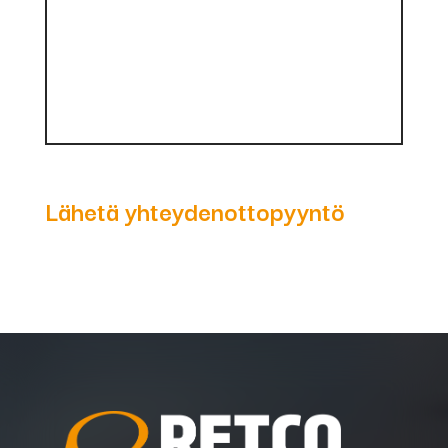
Lähetä yhteydenottopyyntö