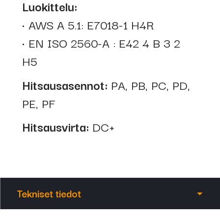
Luokittelu:
• AWS A 5.1: E7018-1 H4R
• EN ISO 2560-A : E42 4 B 3 2
H5
Hitsausasennot:
PA, PB, PC, PD,
PE, PF
Hitsausvirta:
DC+
Tekniset tiedot