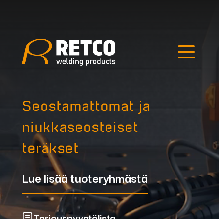
Edellinen kuva
Seuraava kuva
Hae tuotteista
Seostamattomat ja
niukkaseosteiset
teräkset
Lue lisää tuoteryhmästä
Outlet
Tarjouspyyntölista