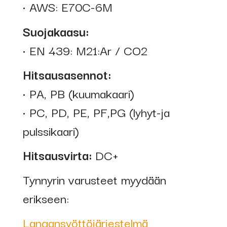
• AWS: E70C-6M
Suojakaasu:
• EN 439: M21:Ar / CO2
Hitsausasennot:
• PA, PB (kuumakaari)
• PC, PD, PE, PF,PG (lyhyt-ja
pulssikaari)
Hitsausvirta:
DC+
Tynnyrin varusteet myydään
erikseen:
Langansyöttöjärjestelmä