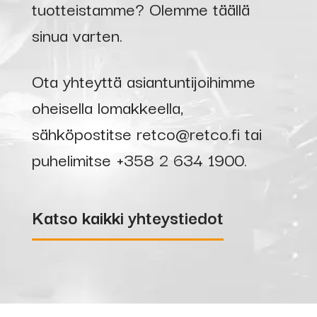
tuotteistamme? Olemme täällä
sinua varten.
Ota yhteyttä asiantuntijoihimme
oheisella lomakkeella,
sähköpostitse
retco@retco.fi
tai
puhelimitse
+358 2 634 1900
.
Katso kaikki yhteystiedot