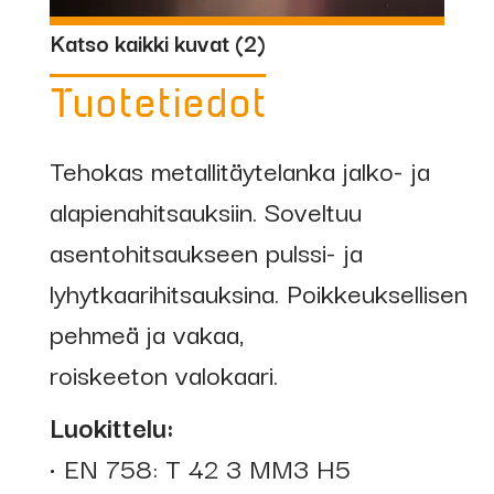
Katso kaikki kuvat (
2
)
Tuotetiedot
Tehokas metallitäytelanka jalko- ja
alapienahitsauksiin. Soveltuu
asentohitsaukseen pulssi- ja
lyhytkaarihitsauksina. Poikkeuksellisen
pehmeä ja vakaa,
roiskeeton valokaari.
Luokittelu:
• EN 758: T 42 3 MM3 H5