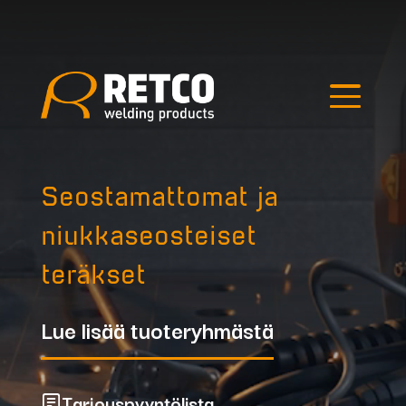
Edellinen kuva
Seuraava kuva
Hae tuotteista
Seostamattomat ja
niukkaseosteiset
teräkset
Lue lisää tuoteryhmästä
Outlet
Tarjouspyyntölista