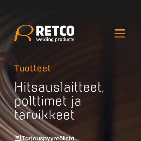
Edellinen kuva
Seuraava kuva
Hae tuotteista
Tuotteet
Hitsauslaitteet,
polttimet ja
tarvikkeet
Outlet
Tarjouspyyntölista