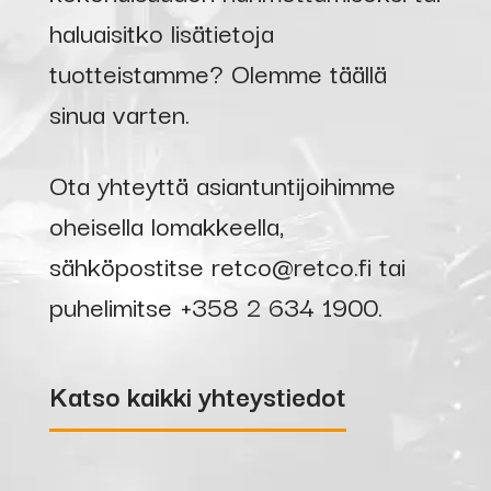
haluaisitko lisätietoja
tuotteistamme? Olemme täällä
sinua varten.
Ota yhteyttä asiantuntijoihimme
oheisella lomakkeella,
sähköpostitse
retco@retco.fi
tai
puhelimitse
+358 2 634 1900
.
Katso kaikki yhteystiedot