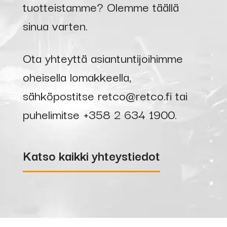
tuotteistamme? Olemme täällä
sinua varten.
Ota yhteyttä asiantuntijoihimme
oheisella lomakkeella,
sähköpostitse
retco@retco.fi
tai
puhelimitse
+358 2 634 1900
.
Katso kaikki yhteystiedot