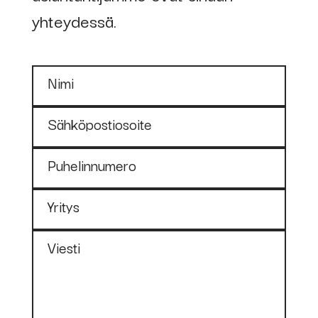
yhteydessä.
kahdella
nollattavalla
kaariaikamittarilla
Nimi
ja puristin
sensorilla
Sähköpostiosoite
69546
RETCO-2CK
Puhelinnumero
kaariaika ja
Yritys
tausta-
aikamittarilla ja
Viesti
puristin sensorilla