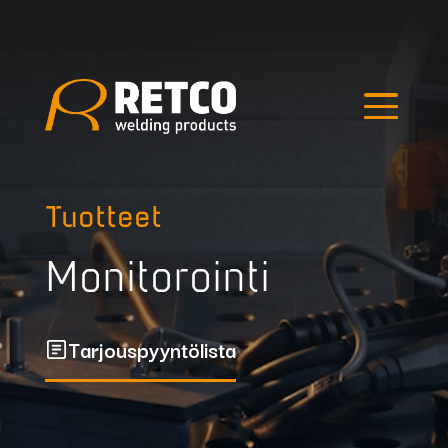
Edellinen kuva
Seuraava kuva
Hae tuotteista
Tuotteet
Monitorointi
Tarjouspyyntölista
Outlet