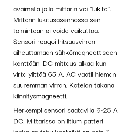
avaimella jolla mittarin voi ”lukita”.
Mittarin lukitusasennossa sen
toimintaan ei voida vaikuttaa.
Sensori reagoi hitsausvirran
aiheuttamaan sähkömagneettiseen
kenttään. DC mittaus alkaa kun
virta ylittää 65 A, AC vaatii hieman
suuremman virran. Kotelon takana
kiinnitysmagneetti.
Herkempi sensori saatavilla 6-25 A
DC. Mittarissa on litium patteri
jonka arvioitu kestoikä on noin 7