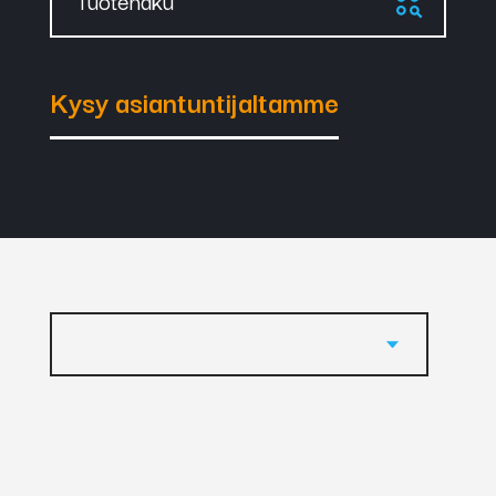
Tuotehaku
Kysy asiantuntijaltamme