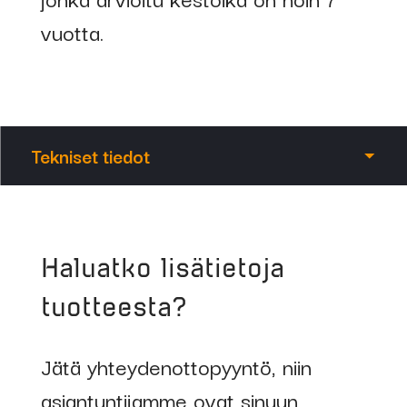
vuotta.
Tekniset tiedot
Koodi
Kuvaus
Haluatko lisätietoja
69540
RETCO-KADK
tuotteesta?
kaariaikamittari
läpimenosensorilla
Jätä yhteydenottopyyntö, niin
asiantuntijamme ovat sinuun
69543
RETCO-2KACK